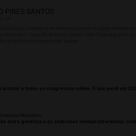
O PIRES SANTOS
O / SP
 de São Paulo, Residência em Hematologia pela Faculdade de Medicina
o University of Texas MD Anderson Cancer Center. Doutorado pela Fac
dos em periódicos internacionais da área.
ui assistir a todos os congressos online. O que perdi em 20
e Falências Medulares
ção entre genética e as síndromes mieloproliferativas: c