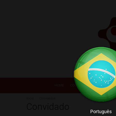
HOME
COORDENADORES
CONVI
Início
Convidados
Convidado
Português