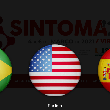
DADOS
AULAS GRAVADAS
PATROCINADORES
FAQ
ÁREA DO C
English