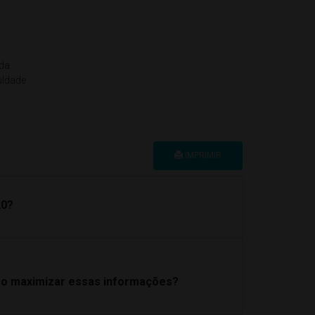
 da
uldade
IMPRIMIR
20?
omo maximizar essas informações?