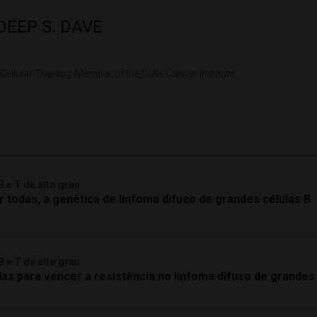
EEP S. DAVE
ellular Therapy. Member of the Duke Cancer Institute.
 e T de alto grau
r todas, a genética de linfoma difuso de grandes células B
 e T de alto grau
das para vencer a resistência no linfoma difuso de grandes 