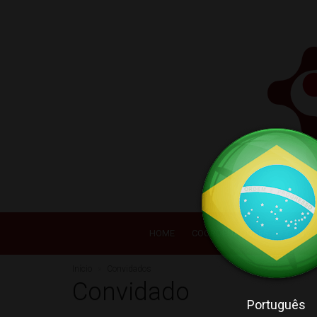
HOME
COORDENADORES
CONVI
Início
Convidados
Convidado
Português