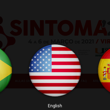
DADOS
AULAS GRAVADAS
PATROCINADORES
FAQ
ÁREA DO C
English